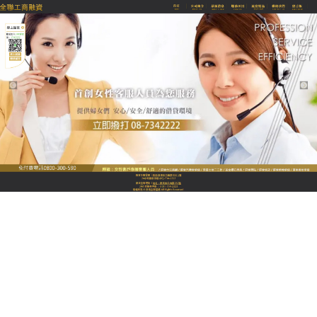
全聯優質融資當舖
月份:
2025 年 6 月
屏東當舖幫您規劃整套借還款
記畫，讓您不必再擔心資金的
需求
屏東當舖
的資金充足雄厚扎實，團隊穩定，已成功服
務過無數的客戶資金需求，提供汽車借款、機車借