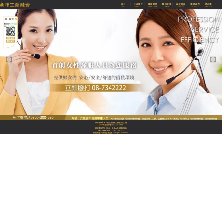
全聯優質融資當舖
分類:
未分類
屏東當舖安全合法防線，為您
的財務安全嚴格把關
在這個資訊爆炸但陷阱重重的時代，當您有資金周轉
的需求時，保障自身安全與權益比什麼都重要，
屏東
當舖
是經政府合法立案、誠信經營的專業典當融資機