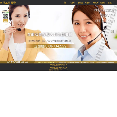
全聯優質融資當舖
分類:
屏東汽機車借款
屏東汽機車借款資金周轉靈活
不求人
交通工具是日常通勤與生計的重要夥伴，缺錢時代不
想賣車該怎麼辦
？屏東
當舖推出專屬的
汽機車借款
免
留車服務，審核迅速、額度彈性高。讓您不僅能順利