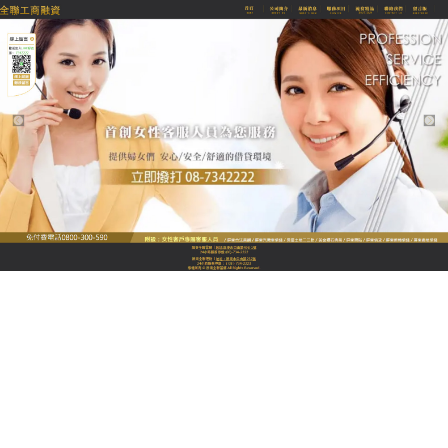
全聯優質融資當舖
屏東汽機車借款流程簡單，低
利息讓您輕鬆應對資金需求v
屏東汽機車借款
透過車輛資產評估模型，精準計算車
輛潛在價值，提供最高達車輛價值95%的貸款額度，
更推出車貸+企業信貸組合方案，我們提供無分期壓力
的彈性貸款，專業團隊全程陪同辦理，從文件準備到
放款僅需24小時，屏東汽機車借款讓您的車輛成為資
金來源，同時保持日常使用便利性，提供最近一期貸
款繳款收據，就能順利辦理借款，讓您在面對資金困