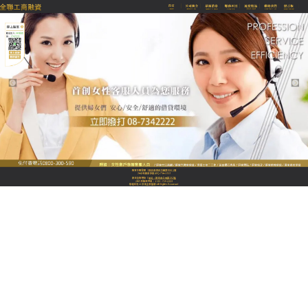
全聯優質融資當舖
屏東汽機車借款專人跟進，辦
理更省心
新店主缺乏借款經驗，面對各種流程與材料往往無所
適從，
屏東汽機車借款
提供一對一專人跟進服務，從
借款諮詢、材料準備到支票核驗、放款到賬，全程有
專人指導，及時解答各種疑問。專人會根據新店經營
類型與資金需求，推薦最合適的借款方案，優化額度
與還款計劃。線上材料上傳後，專人負責跟進審核進
度，及時反饋審核結果，確保整個借款流程順暢高