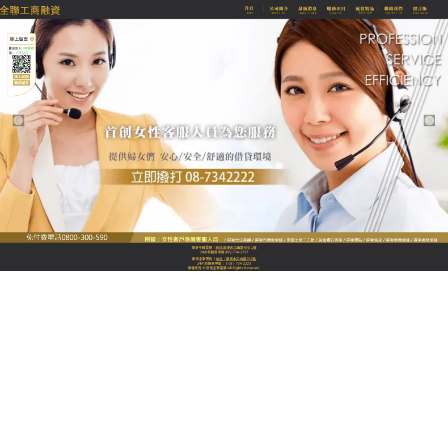
全聯優質融資當舖
屏東當舖提供您多項解决資金
煩惱的專案選擇
屏東當舖
是一間經過政府立案、經法成立的合法當
舖，推薦專營汽機車借款、黃金、鑽石、名表、3C典
當借錢及房屋土地二胎貸款，銀行式經營讓您可安心
辦理，讓您省去銀行繁瑣的借貸手續，給您合法迅
速、便利簡單、安心低息的典當借款流，親切諮詢為
您規劃有別於他舖，來這就對了。
作
發
分
admin
2022 年 10 月 27 日
屏東當舖