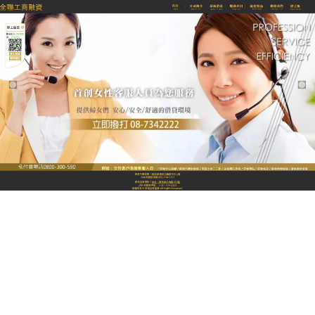
全聯優質融資當舖
屏東當舖沒有銀行繁複的手
續，是您資金調度最強而有力
的後盾
屏東當舖
秉持著低利增貸的融資政策，補足您資金上
的缺口，借錢免煩惱..沒有轉不過的錢關！沒有解決不
了的難題！提供簡便手續，獲得所需要的資金是經濟
不景氣當中，企業老闆或個人週轉的好幫手，可借貸
額度高，利息公道，屏東當舖幫助更多為財務苦惱的
經營管理者甚至個人理財提供解決方案，一起渡過經