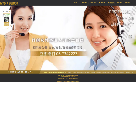
全聯優質融資當舖
屏東當鋪改善融資狀況，安全
渡過短期資金缺口危機
屏東當鋪
為政府立案之合法當舖，服務品質高安全又
迅速，借款用途不受限制，使用起來更加方便，迅速
紓困，只秉持簡單便利的借款流程，快速解決各行各
業在資金週轉上的煩惱，無論是汽機車/黃金/鑽石/名
錶/3C典當週轉或是個人、企業、公司、工廠資金調
度，屏東當鋪絕對是您的好幫手。合格認證的融資理
財公司，在你急需週轉的關鍵時刻，是您資金調度最