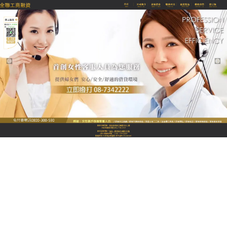
全聯優質融資當舖
屏東當舖為您解決資金上的困
擾，是調度現金的優質好管道
屏東當舖
提供各式短中長期工商融資、當舖融資、融
資服務、代償貨款、工商融資、支票貼現、借錢及各
類物品典當服務，可配合公司現金收入，彈性規劃償
還方案，充分掌握好商機。屏東當舖也可以降息代償
或降息助還他舖餘額，可借貸額度高，利息公道。不
管您是士農工商或任何行業，當您遇到資金困難又不
想跟親朋好友說時，請讓我們來為您渡過所有難關！