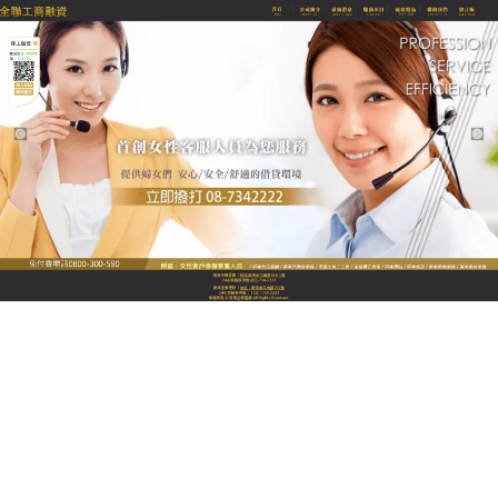
全聯優質融資當舖
屏東當舖是借貸路上的溫暖伴
侶，高效解決您的資金需求
屏東當舖
為您設計合適的借貸方案，借錢無需再看他
人臉色，我們以誠信、親切、專業、迅速為經營準
則，服務於各行各業、各個階層的民眾，在您急需資
金周轉的關鍵節點，屏東當舖是合法成立、正當經營
的典當單位，以專業的能力、負責的態度和積極的行
動，用心服務每一位客戶。務實且熱忱的服務，就是
為了高效解決您的資金需求。歡迎您親臨店面、網上