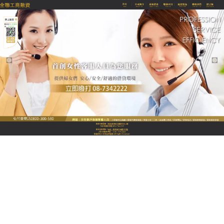
全聯優質融資當舖
屏東當舖是生意週轉穩定後
盾，安心之選
中小企業經營中難免面臨資金週轉壓力，進貨、結
帳、擴張皆需充足資金支撐？
屏東當舖
針對商戶推出
低息週轉方案，利息合理且按日計息，無最低借款天
數限制，節省資金成本。可接受廠房設備、貨物、營
業用車、不動產等多類質押品，估價額度高，放款速
度快，最快當天到帳，解決商戶資金緊缺的燃眉之
急。提供長短期彈性借款期限，可依生意回款節奏調