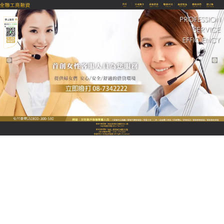
全聯優質融資當舖
屏東支票貼現以高效、靈活的
服務，為你彌補節日資金缺口
屏東支票貼現
堅持透明經營原則，所有利率、手續費
事前詳細說明，以書面形式列明，讓你清楚每一笔費
用構成，憑有效支票快速申請，專業團隊即時響應，
審核流程高效快捷，最短時間內完成撥款，讓你及時
應對突發狀況，我們堅持人性化服務，借款期間若遇
財務變動，可隨時溝通調整還款計畫，避免逾期帶來
的負面影響，深耕屏東在地，懂在地人的財務需求，