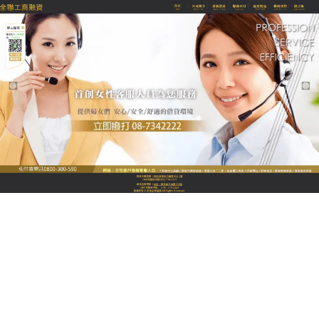
全聯優質融資當舖
屏東當鋪幫您製定詳細的還款
計畫，讓借錢變得如此快捷
屏東當鋪
秉持著誠信原則為經營理念，結合擁有跨領
域的專業、借貸、金融、稅務等相關專業知識，在你
急需週轉的關鍵時刻，成為解決問題的好幫手，屏東
當鋪對各行各業、家庭及個人，都是我們服務的對
象，政府合法立案，專業經營，快速審核，10分鐘快
速撥款，汽機車借款免押車免保人，年滿20歲，不分
職業皆可貸。