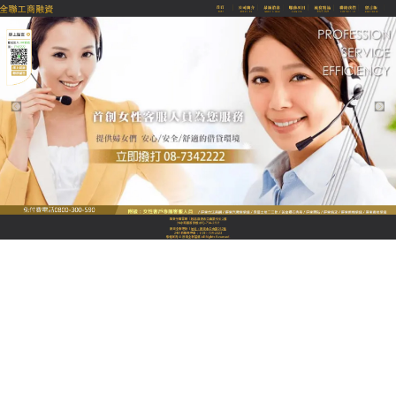
全聯優質融資當舖
屏東當舖是文化路商圈的現金
救星，助力攤商渡過小低潮
在繁華的文化路夜市或傳統市場打拼，現金流的穩定
至關重要，遇到淡季或需大宗採購食材時，
屏東當舖
是攤商們最信任的選擇，我們針對小額週轉推出極速
撥款服務，不需提供保人，只需簡單的動產質押，我
們看重的是您的信用與打拼的精神，而非僅僅是財力
證明，透明的合約，讓您借得明明白白、還得輕輕鬆
鬆，在屏東這個充滿人情味的地方，屏東當舖願意為