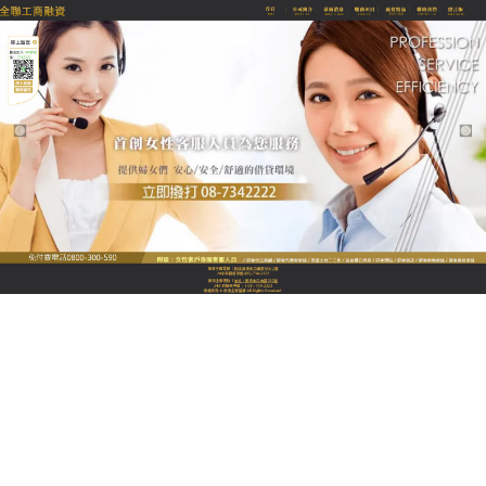
全聯優質融資當舖
舊金與名錶的華麗轉身，屏東
當舖幫您找回沉睡的隱形財富
屏東當舖
擁有多年資深鑑定經驗的專家坐鎮，配備精
準的檢測儀器，不論是國際名錶、GIA鑽石、翡翠珠
寶還是成色各異的黃金，都能給予最公正、最符合當
前國際大盤行情的尊榮估價。我們拒絕低價賤估，更
拒絕任何形式的巧立名目扣款。在極具隱密性且舒適
的VIP接待空間裡，您可以安心地將這些沉睡的資產轉
化為隨手可得的流動資金。這不是變賣回憶，而是讓